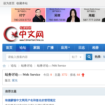
设为首页
收藏本站
首页
论坛
家园
广播
应用
日志
相册
热搜:
帖子
搜
论坛
站务讨论
站务讨论----Web Service
手工皂
站务讨论----Web Service
今日:
0
|
主题:
3772
|
排名:
64
版主:
紫光
索
埃
»
›
›
推荐主题
埃德蒙顿中文网用户名和签名的管理规定