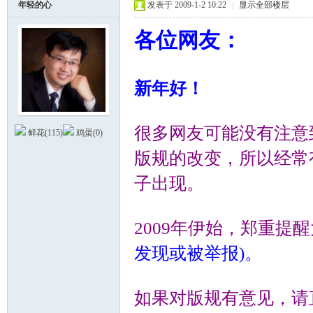
年轻的心
发表于 2009-1-2 10:22
|
显示全部楼层
各位
友：
网
" e$ C; y1 Y+ P2 E* b# B
新年好！
4 w6 z* |' }5 e+ B% ?' R+ U
德
很多网友可能没有注意
鲜花(
115
)
鸡蛋(
0
)
版规的改变，所以经常
子出现。
) C5 C+ A- F1 f/ ~6 R; L: `7 E$
2009年伊始，郑重提
发现或被举报)。
$ c: D2 L
蒙
& X" y/ s! e7 ]3 Z; \; F
如果对版规有意见，请