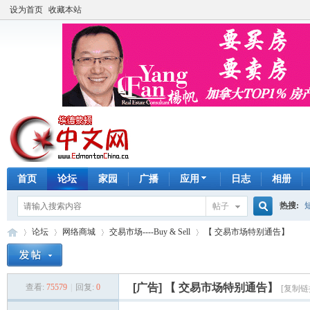
设为首页
收藏本站
首页
论坛
家园
广播
应用
日志
相册
热搜:
帖子
搜
论坛
网络商城
交易市场----Buy & Sell
【 交易市场特别通告】
手工皂
索
[广告]
【 交易市场特别通告】
查看:
75579
|
回复:
0
[复制链
埃
»
›
›
›