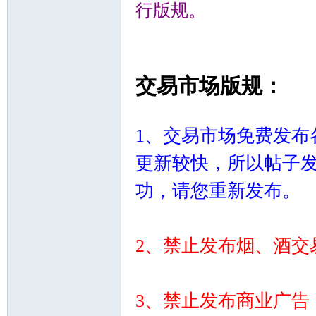
行版规。
) Z, D K6 a/ Q& X
, b% o( I0 r8 {! H
交易市场版规：
顿
8 Q( e( O7 g }' R
1、交易市场免费发布
更新较快，所以帖子
功，请您重新发布。
1 
华
2、禁止发布烟、酒交
3、禁
止发布商业广告