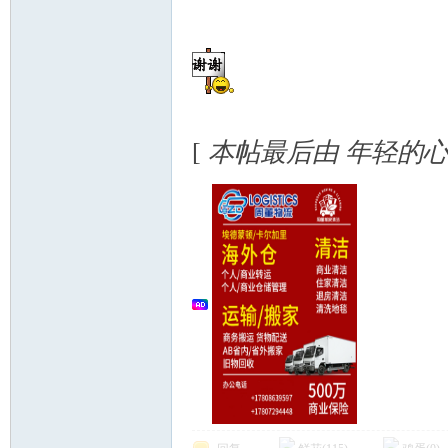
区-
! M1 l) s" o N8 Q7 Z5 R1 W4 i:
[
本帖最后由 年轻的心 于 2
Ed
mo