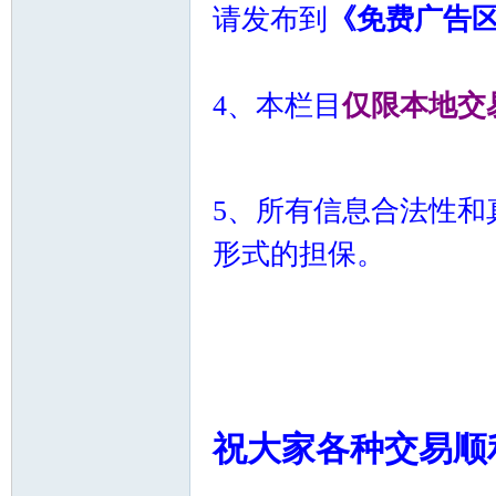
请发布到
《免费广告
人
4、本栏目
仅限本地交
`/ M5 s0 ], k, i* q- D" C9 D
7 L. y9 M) y5 E5 c/ q+ V
5、所有信息合法性和
形式的担保。
社
& g0 u# q3 J& C6 q6 d& y
- K# s6 }) {2 Z
祝大家各种交易顺