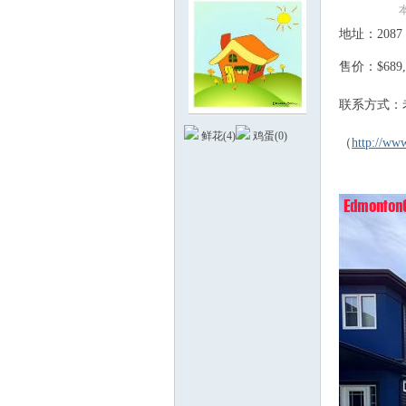
% S2 A& h9 g/ ~
本
_- K( i( `* y! ^)
地址：2087 
2 a, Z/ S- H1 a* 
售价：$689,
联系方式：
德
鲜花(
4
)
鸡蛋(
0
)
（
http://ww
# Q& K6 A7 p' J
蒙