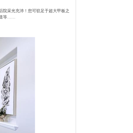
后院采光充沛！您可驻足于超大甲板之
道等……
4 A1 {7 \* G( Q* u4 N