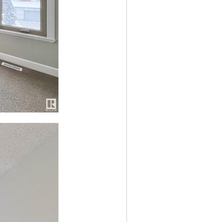
' O9 k5 Z5 H$ z$ F! B; p8