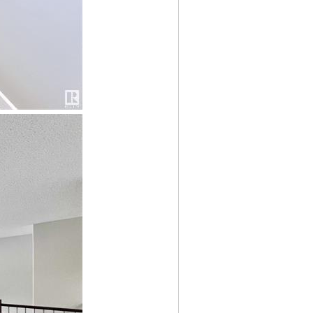
8 x, \0 F8 c: _7 x6 ^4 }