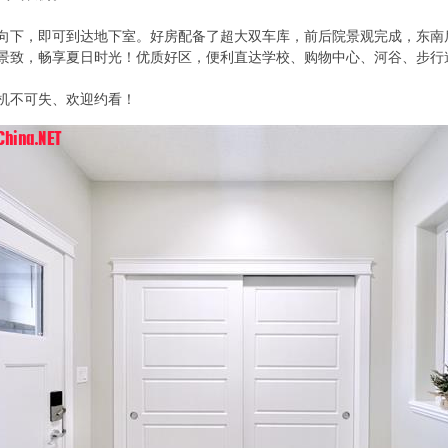
向下，即可到达地下室。好房配备了超大双车库，前后院景观完成，东南
景致，畅享夏日时光！优质好区，便利直达学校、购物中心、河谷、步行
机不可失、欢迎约看！
* }, o7 c) `/ i. e
A