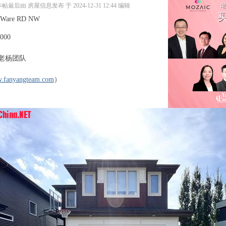
; n+ {& ~ i+ v
帖最后由 房屋信息发布 于 2024-12-31 12:44 编辑
 w
Ware RD NW
L2 S* Z! L
000
老杨团队
w.fanyangteam.com
）
5 ]" k+ [. t' |) x