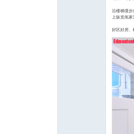
沿楼梯缓步
人
上纵览俬家
好区好房、
1 Q" U+ i( _; R" 
社
区-