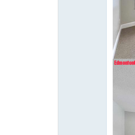
nto
n