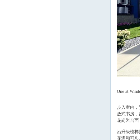
顿
T
8 r% ?% ]* Q! z9
华
One at
n8 ~
( b. [" b2 Z5 [9 h
步入室内，
放式书房，
花岗岩台面
! t1 M7 m) a* p4 
沿升级楼梯
花洒和可步