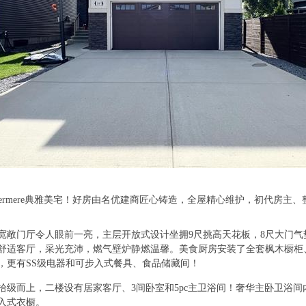
 j9 M
 Windermere典雅美宅！好房由名优建商匠心铸造，全屋精心维护，初代房
! h% ^' ?
宽敞门厅令人眼前一亮，主层开放式设计坐拥9尺挑高天花板，8尺大门
舒适客厅，采光充沛，燃气壁炉静燃温馨。美食厨房安装了全套枫木橱柜、c
，更有SS级电器和可步入式餐具、食品储藏间！
s
拾级而上，二楼设有居家客厅、3间卧室和5pc主卫浴间！奢华主卧卫浴
入式衣橱。