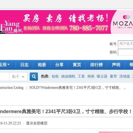
账号
密码
应用
日志
相册
分享
黄页
排行榜
声明
热搜:
短租
抽油烟机
工装
画画
吸尘器
窗帘
洗地毯
帖子
搜
uction Listing
SOLD!!Windermere典雅美宅！2341平尺3卧3卫，寸寸精致、 ...
手工皂
遮光
帐篷
床头柜
newton
francais
homestay
7
索
!Windermere典雅美宅！2341平尺3卧3卫，寸寸精致、步行学校！
›
-11-29 22:23
|
显示全部楼层