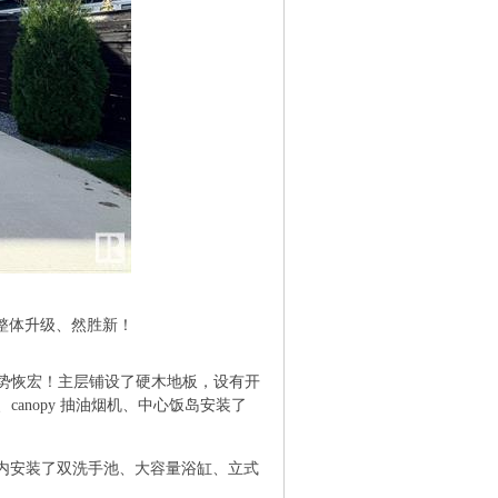
6 C* @4 O2 j. x0 g0 g) R*
主、整体升级、然胜新！
" G; V& }. y# q, Y# Z) K:
气势恢宏！主层铺设了硬木地板，设有开
anopy 抽油烟机、中心饭岛安装了
间内安装了双洗手池、大容量浴缸、立式