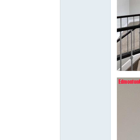
Ch
?
ina