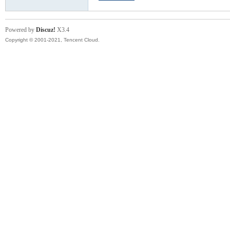
Powered by
Discuz!
X3.4
Copyright © 2001-2021, Tencent Cloud.
Ed
mo