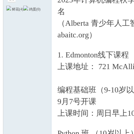
名
鲜花(
4
)
鸡蛋(
0
)
/ X. |$ C- U, F( @8 g# i. h
（Alberta 青少年人
abaitc.org）
& Q# w1 n- P- {
德
( q2 c0 z/ V+ q! m
1. Edmonton线下课程
上课地址： 721 McAllist
编程基础班（9-10岁
蒙
9月7号开课
* s. @! @6 z: ?
上课时间：周日早上10:00 
2 f, F: E! c8 [! p, i- Q ?
Python 班 （10岁以上