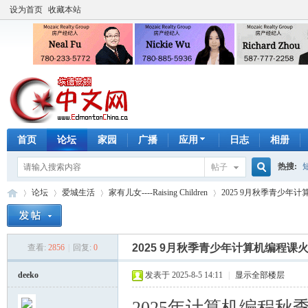
设为首页
收藏本站
首页
论坛
家园
广播
应用
日志
相册
热搜:
帖子
搜
论坛
爱城生活
家有儿女----Raising Children
2025 9月秋季青少年计算机
手工皂
索
2025 9月秋季青少年计算机编程课火热报
查看:
2856
|
回复:
0
埃
»
›
›
›
deeko
发表于 2025-8-5 14:11
|
显示全部楼层
2025年计算机编程秋