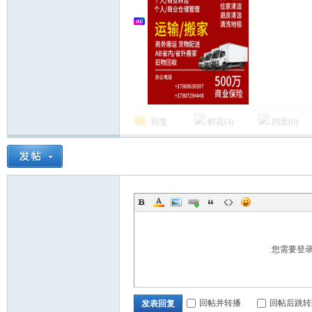
人
回复
鲜花(
4
)
鸡蛋(
0
)
社
您需要登
区-
回帖并转播
回帖后跳转
发表回复