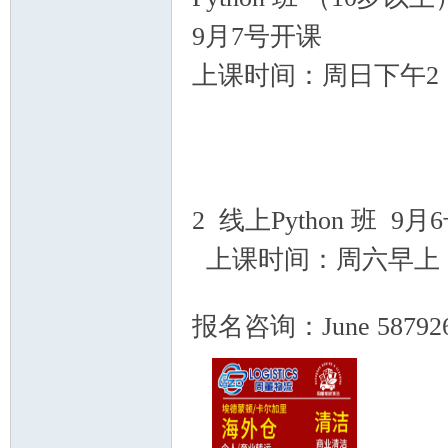
9月7号开课
$ N; W& L' D# 
上课时间：周日下午2：0
顿
" X+ }+ y" s; a8 p
2 线上Python 班 9
上课时间：周六早上 9：
华
' n. Q8 U$ S0 _* p p
报名咨询：June 5879269