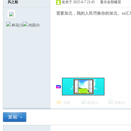
风之船
发表于 2025-8-7 22:45
|
显示全部楼层
需要加元，我的人民币换你的加元。xe汇率。电
鲜花(
2
)
鸡蛋(
0
)
德
回复
鲜花(
2
)
鸡蛋(
0
)
蒙