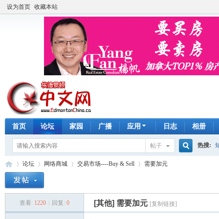
设为首页
收藏本站
首页
论坛
家园
广播
应用
日志
相册
热搜:
帖子
搜
论坛
网络商城
交易市场----Buy & Sell
需要加元
手工皂
索
[其他]
需要加元
查看:
1220
|
回复:
0
[复制链接]
埃
»
›
›
›