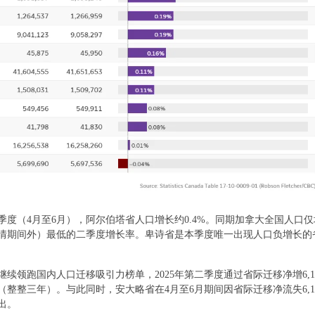
- {
二季度（4月至6月），阿尔伯塔省人口增长约0.4%。同期加拿大全国人口仅增
情期间外）最低的二季度增长率。卑诗省是本季度唯一出现人口负增长的省份
继续领跑国内人口迁移吸引力榜单，2025年第二季度通过省际迁移净增6,
度（整整三年）。与此同时，安大略省在4月至6月期间因省际迁移净流失6,1
出。
% i5 t' {2 v8 R: Y7 a" t, @7 u( S