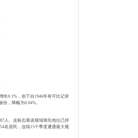
- c; I8 f' M# e; p
长0.1%，创下自1946年有可比记录
，降幅为0.04%。
* t5 B# |( X( q8 Y h&
187人。这标志着该领域领先地位已持
54名居民，连续15个季度遭遇最大规