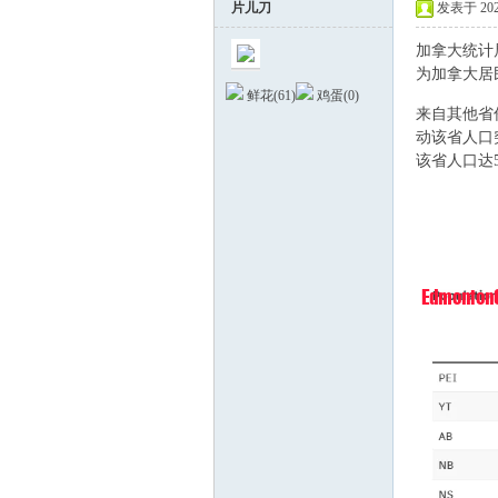
片儿刀
发表于 2025
加拿大统计
为加拿大居
鲜花(
61
)
鸡蛋(
0
)
3 G6 `- e" c! D" 
来自其他省
动该省人口
该省人口达5,
- C7 Y- u" U1 i&
德
蒙