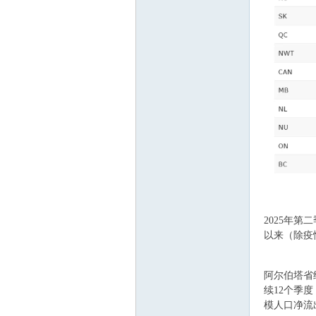
顿
+ t2 i9 d$ H( T* c
2025年第
华
以来（除疫
| ^1 b
阿尔伯塔省
续12个季
模人口净流