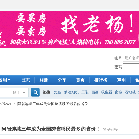
账号
密码
应用
日志
相册
分享
黄页
排行榜
声明
热搜:
短租
抽油烟机
工装
画画
吸尘器
窗帘
洗地毯
帖子
搜
n News
阿省连续三年成为全国跨省移民最多的省份！
手工皂
遮光
帐篷
床头柜
newton
francais
homestay
7
索
]
阿省连续三年成为全国跨省移民最多的省份！
[复制链接]
›