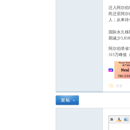
迁入阿尔伯
民迁至阿尔伯
人；从卑诗省
人
国际永久移
期减少3,8
+ X: K' ~" m4 ~/ 
阿尔伯塔省
315万峰值
社
回复