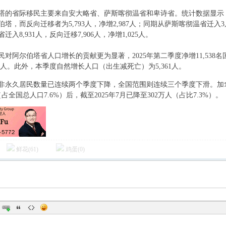
塔的省际移民主要来自安大略省、萨斯喀彻温省和卑诗省。统计数据显示，4
塔，而反向迁移者为5,793人，净增2,987人；同期从萨斯喀彻温省迁入3,28
迁入8,931人，反向迁移7,906人，净增1,025人。
民对阿尔伯塔省人口增长的贡献更为显著，2025年第二季度净增11,53
18人。此外，本季度自然增长人口（出生减死亡）为5,361人。
}
非永久居民数量已连续两个季度下降，全国范围则连续三个季度下滑。加拿大
（占全国总人口7.6%）后，截至2025年7月已降至302万人（占比7.3%）。
鲜花(
61
)
鸡蛋(
0
)