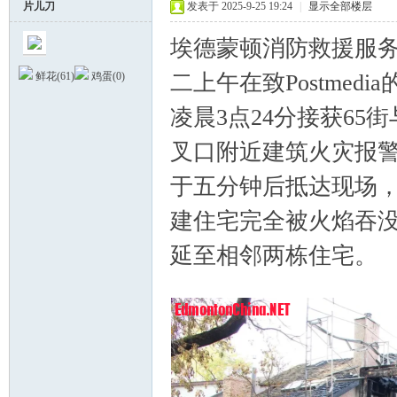
片儿刀
发表于 2025-9-25 19:24
|
显示全部楼层
埃德蒙顿消防救援服
二上午在致Postmed
鲜花(
61
)
鸡蛋(
0
)
凌晨3点24分接获65街
叉口附近建筑火灾报
德
于五分钟后抵达现场
建住宅完全被火焰吞
延至相邻两栋住宅。
% 
* }$ @2 j; L; S X( A0 x! L
蒙