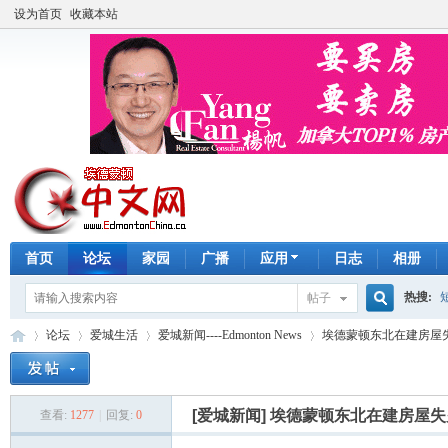
设为首页
收藏本站
首页
论坛
家园
广播
应用
日志
相册
热搜:
帖子
搜
论坛
爱城生活
爱城新闻----Edmonton News
埃德蒙顿东北在建房屋
手工皂
索
[爱城新闻]
埃德蒙顿东北在建房屋失
查看:
1277
|
回复:
0
埃
»
›
›
›