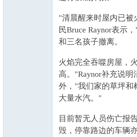
" J E: X( ?: K8 h; R8 {
"清晨醒来时屋内已被
人
民Bruce Rayno
和三名孩子撤离。
+ D$ g+ \7 Z6 J' [% o$ v
火焰完全吞噬房屋，火
高。"Raynor补充
外，"我们家的草坪和
社
大量水汽。"
$ ]' L9 M. W3 \/ t6 A3 j( C
目前暂无人员伤亡报
毁，停靠路边的车辆