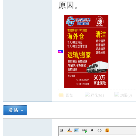
原因。
区-
Ed
回复
鲜花(
61
)
鸡蛋(
0
)
mo