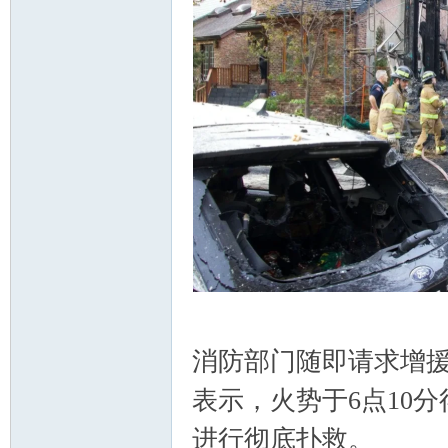
顿
华
消防部门随即请求增
表示，火势于6点10
进行彻底扑救。
b& f! f0 