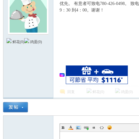
优先。 有意者可致电780-426-0498。
9：30 到4：00。谢谢！
德
鲜花(
0
)
鸡蛋(
0
)
回复
鲜花(
0
)
鸡蛋(
0
)
蒙