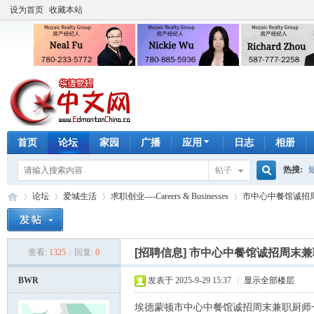
设为首页
收藏本站
首页
论坛
家园
广播
应用
日志
相册
热搜:
帖子
搜
论坛
爱城生活
求职创业----Careers & Businesses
市中心中餐馆诚招
手工皂
索
[招聘信息]
市中心中餐馆诚招周末兼
查看:
1325
|
回复:
0
埃
»
›
›
›
BWR
发表于 2025-9-29 15:37
|
显示全部楼层
埃德蒙顿市中心中餐馆诚招周末兼职厨师