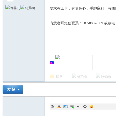
鲜花(
0
)
鸡蛋(
0
)
要求有工卡，有责任心，手脚麻利，有团
k: j8 Q. n8 N' }5 \
有意者可短信联系：587-889-2909 或致电：5
德
回复
鲜花(
0
)
鸡蛋(
0
)
蒙