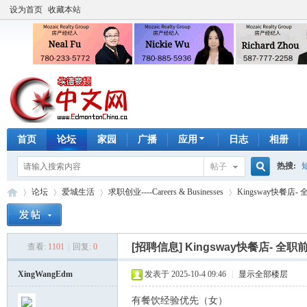
设为首页
收藏本站
首页
论坛
家园
广播
应用
日志
相册
热搜:
帖子
搜
论坛
爱城生活
求职创业----Careers & Businesses
Kingsway快餐店
手工皂
索
[招聘信息]
Kingsway快餐店- 全
查看:
1101
|
回复:
0
埃
»
›
›
›
XingWangEdm
发表于 2025-10-4 09:46
|
显示全部楼层
有餐饮经验优先（女）