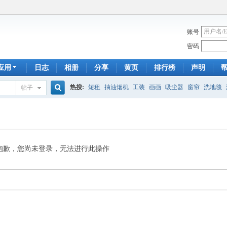
账号
密码
应用
日志
相册
分享
黄页
排行榜
声明
热搜:
短租
抽油烟机
工装
画画
吸尘器
窗帘
洗地毯
帖子
搜
手工皂
遮光
帐篷
床头柜
newton
francais
homestay
7
索
抱歉，您尚未登录，无法进行此操作