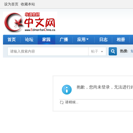
设为首页
收藏本站
首页
论坛
家园
广播
应用
日志
相册
热搜:
帖子
搜
手工皂
索
抱歉，您尚未登录，无法进行
请稍候...