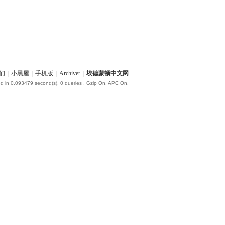
们
|
小黑屋
|
手机版
|
Archiver
|
埃德蒙顿中文网
d in 0.093479 second(s), 0 queries , Gzip On, APC On.