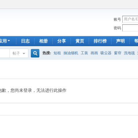
账号
密码
应用
日志
相册
分享
黄页
排行榜
声明
热搜:
短租
抽油烟机
工装
画画
吸尘器
窗帘
洗地毯
帖子
搜
手工皂
遮光
帐篷
床头柜
newton
francais
homestay
7
索
抱歉，您尚未登录，无法进行此操作