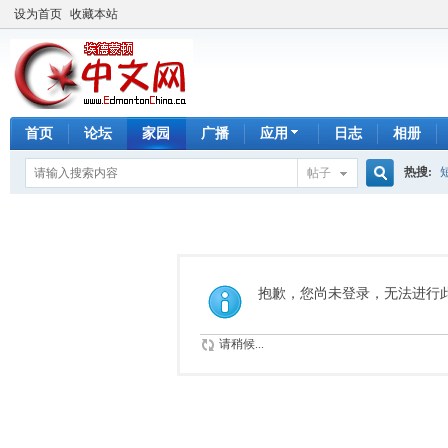
设为首页
收藏本站
首页
论坛
家园
广播
应用
日志
相册
热搜:
帖子
搜
手工皂
索
抱歉，您尚未登录，无法进行
请稍候...