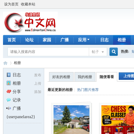
设为首页
收藏本站
首页
论坛
家园
广播
应用
日志
相册
热搜:
帖子
搜
相册
手工皂
日志
发布
上传
好友的相册
我的相册
随便看看
相册
上传
索
埃
›
最近更新的相册
|
热门图片推荐
分享
添加
记录
广播
{userpanelarea2}