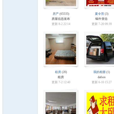
德
房产
(65535)
夏令营
(3)
房屋信息发布
蜗牛突击
更新 8-2 22:14
更新 7-20 09:39
蒙
租房
(20)
我的相册
(1)
租房
dafsos
更新 7-2 12:40
更新 6-10 15:27