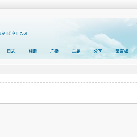
复制]
[分享]
[RSS]
日志
相册
广播
主题
分享
留言板