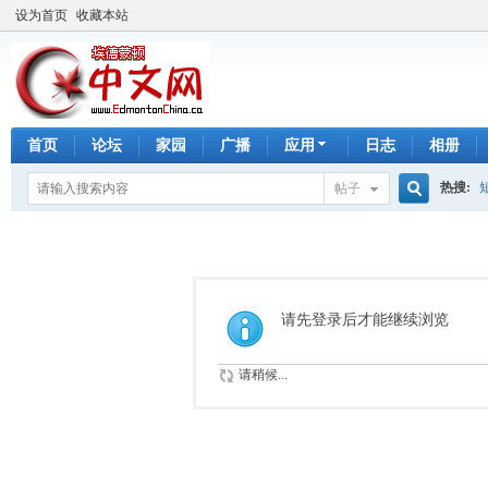
设为首页
收藏本站
首页
论坛
家园
广播
应用
日志
相册
热搜:
帖子
搜
手工皂
索
请先登录后才能继续浏览
请稍候...