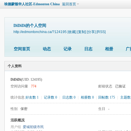
埃德蒙顿华人社区-Edmonton China
返回首页
DiDiDi的个人空间
http://edmontonchina.ca/?124195
[收藏]
[复制]
[分享]
[RSS]
空间首页
动态
记录
日志
相册
广
个人资料
DiDiDi
(UID: 124195)
空间访问量
774
邮箱状态
已验证
统计信息
好友数 1
|
记录数 0
|
日志数 0
|
相册数 0
|
回帖数 175
|
主题数 
性别
保密
生日
-
活跃概况
用户组
爱城初级市民