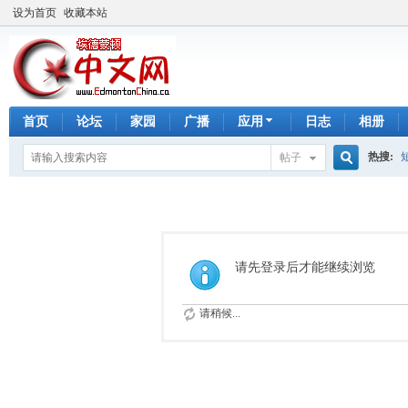
设为首页
收藏本站
首页
论坛
家园
广播
应用
日志
相册
热搜:
帖子
搜
手工皂
索
请先登录后才能继续浏览
请稍候...