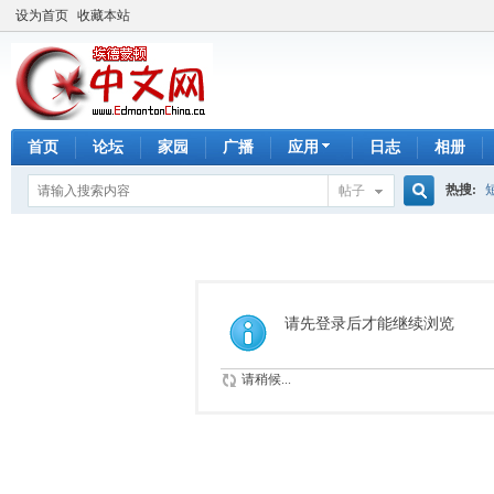
设为首页
收藏本站
首页
论坛
家园
广播
应用
日志
相册
热搜:
帖子
搜
手工皂
索
请先登录后才能继续浏览
请稍候...