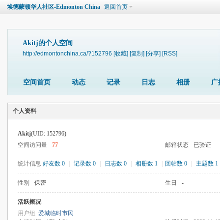
埃德蒙顿华人社区-Edmonton China
返回首页
Akitj的个人空间
http://edmontonchina.ca/?152796
[收藏]
[复制]
[分享]
[RSS]
空间首页
动态
记录
日志
相册
广
个人资料
Akitj
(UID: 152796)
空间访问量
77
邮箱状态
已验证
统计信息
好友数 0
|
记录数 0
|
日志数 0
|
相册数 1
|
回帖数 0
|
主题数 1
性别
保密
生日
-
活跃概况
用户组
爱城临时市民