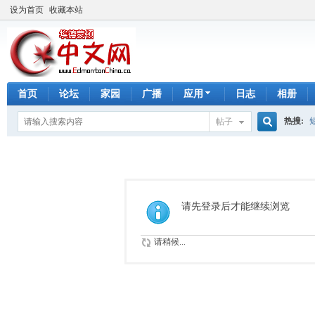
设为首页
收藏本站
首页
论坛
家园
广播
应用
日志
相册
热搜:
帖子
搜
手工皂
索
请先登录后才能继续浏览
请稍候...