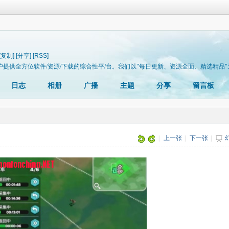
[复制]
[分享]
[RSS]
于为用户提供全方位软件/资源/下载的综合性平/台。我们以"每日更新、资源全面、精选精品"为
日志
相册
广播
主题
分享
留言板
片
|
上一张
|
下一张
|