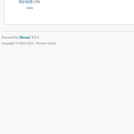
我的相册
(36)
vista
Powered by
Discuz!
X3.4
Copyright © 2001-2021, Tencent Cloud.