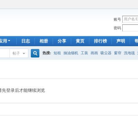
账号
密码
应用
日志
相册
分享
黄页
排行榜
声明
热搜:
短租
抽油烟机
工装
画画
吸尘器
窗帘
洗地毯
帖子
搜
手工皂
遮光
帐篷
床头柜
newton
francais
homestay
7
索
请先登录后才能继续浏览