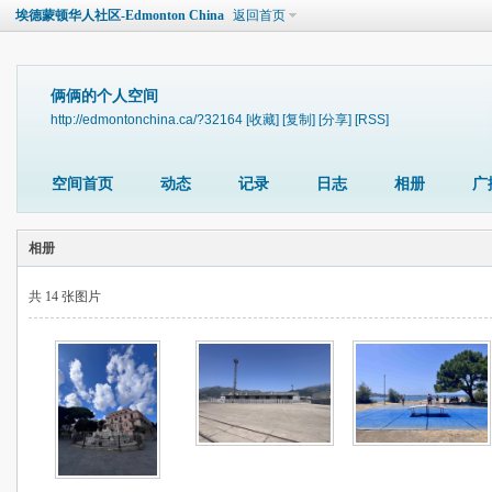
埃德蒙顿华人社区-Edmonton China
返回首页
俩俩的个人空间
http://edmontonchina.ca/?32164
[收藏]
[复制]
[分享]
[RSS]
空间首页
动态
记录
日志
相册
广
相册
共 14 张图片