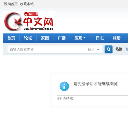
设为首页
收藏本站
首页
论坛
家园
广播
应用
日志
相册
热搜:
帖子
搜
手工皂
索
请先登录后才能继续浏览
请稍候...