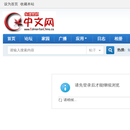
设为首页
收藏本站
首页
论坛
家园
广播
应用
日志
相册
热搜:
帖子
搜
手工皂
索
请先登录后才能继续浏览
请稍候...