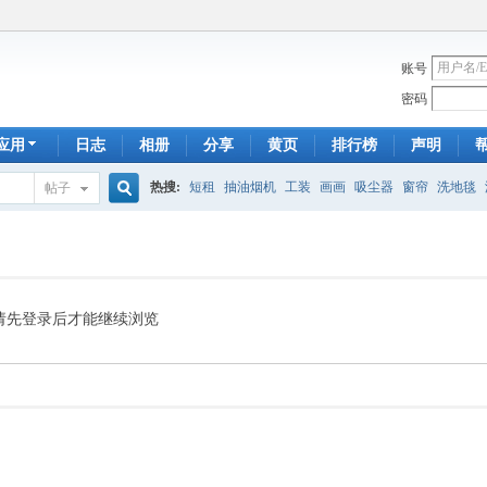
账号
密码
应用
日志
相册
分享
黄页
排行榜
声明
热搜:
短租
抽油烟机
工装
画画
吸尘器
窗帘
洗地毯
帖子
搜
手工皂
遮光
帐篷
床头柜
newton
francais
homestay
7
索
请先登录后才能继续浏览