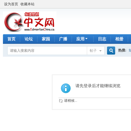
设为首页
收藏本站
首页
论坛
家园
广播
应用
日志
相册
热搜:
帖子
搜
手工皂
索
请先登录后才能继续浏览
请稍候...