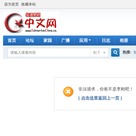
设为首页
收藏本站
首页
论坛
家园
广播
应用
日志
相册
热搜:
帖子
搜
手工皂
索
非法请求，你爸不是李刚吧！
[ 点击这里返回上一页 ]