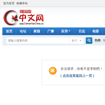
设为首页
收藏本站
首页
论坛
家园
广播
应用
日志
相册
热搜:
帖子
搜
手工皂
索
非法请求，你爸不是李刚吧！
[ 点击这里返回上一页 ]