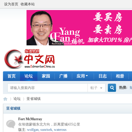
设为首页
收藏本站
首页
论坛
家园
广播
应用
日志
相册
热搜:
帖子
搜
论坛
亚省城镇
手工皂
亚省城镇
Fort McMurray
索
埃
»
›
在埃德蒙顿东北方向，距离爱城435公里
版主:
wolfgan
,
sunrisek
,
waterous