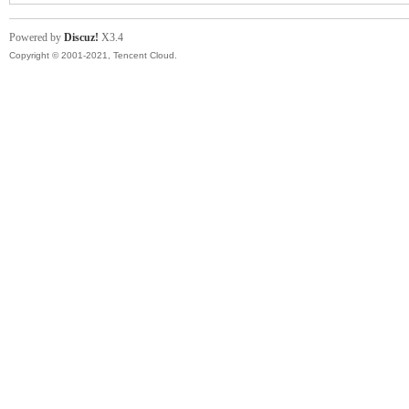
Powered by
Discuz!
X3.4
Copyright © 2001-2021, Tencent Cloud.
Ch
ina