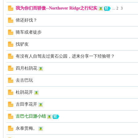
我为你们而骄傲--Northover Ridge之行纪实
...
2
3
侬还好伐？
骑车或者徒步
找驴友
Ed
有没有人自驾去过黄石公园，进来分享一下经验呀？
四月杜鹃花
去古巴玩
杜鹃花开
古田李花开
mo
古巴七日游小结
永泰赏梅。