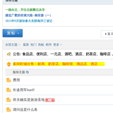
推荐主题
一路向北，开往北极圈北冰洋
接近广袤的非洲大陆--南非游（一）
2015年9月游加拿大东部海洋三省记
德
返 
全部主题
最新
热门
热帖
精华
更多
公告:
食品店、便利店、一元店、酒吧、酒店、奶茶店、咖啡店
多间旺铺出售：邮局、奶茶店、咖啡馆、潮品店、酒店……
版块主题
费用
蒙
长途用车banff
班夫确实是旅游圣地
请问这是什么鱼