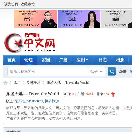
设为首页
收藏本站
首页
论坛
家园
广播
应用
日志
相册
热搜:
帖子
搜
论坛
爱城生活
旅游天地----Travel the World
手工皂
旅游天地----Travel the World
今日:
0
|
主题:
5451
|
排名:
26
版主:
记不住
,
visatochina
,
枫桥旅游
索
埃
欢迎介绍世界各地的风景人文，历史文化。分享旅游信息，感受旅人心情，共赏
»
›
›
原则上不欢迎广告。但欢迎信息共享，信息发布需言之有物，实事求是。
与旅游无关广告会被删除，发布人列入禁止用户。