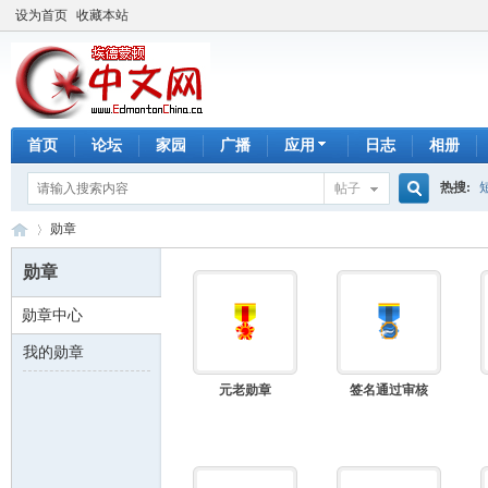
设为首页
收藏本站
首页
论坛
家园
广播
应用
日志
相册
热搜:
帖子
搜
勋章
手工皂
勋章
索
勋章中心
埃
›
我的勋章
元老勋章
签名通过审核