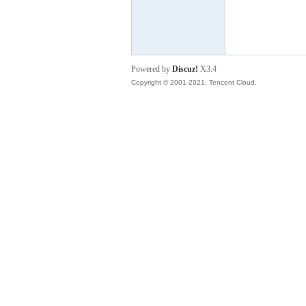
德
Powered by
Discuz!
X3.4
Copyright © 2001-2021, Tencent Cloud.
蒙