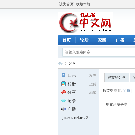
设为首页
收藏本站
首页
论坛
家园
广播
分享
日志
发布
好友的分享
相册
上传
埃
›
按类型查看:
全部
|
分享
添加
记录
现在还没分享
广播
{userpanelarea2}