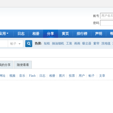
账号
密码
应用
日志
相册
分享
黄页
排行榜
声明
热搜:
短租
抽油烟机
工装
画画
吸尘器
窗帘
洗地毯
帖子
搜
手工皂
遮光
帐篷
床头柜
newton
francais
homestay
7
我的分享
随便看看
索
网址
|
视频
|
音乐
|
Flash
|
日志
|
相册
|
图片
|
投票
|
用户
|
帖子
|
文章