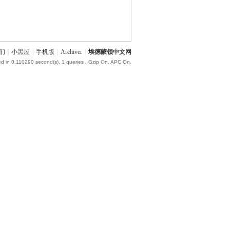
们
|
小黑屋
|
手机版
|
Archiver
|
埃德蒙顿中文网
d in 0.110290 second(s), 1 queries , Gzip On, APC On.