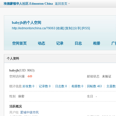
埃德蒙顿华人社区-Edmonton China
返回首页
babyjb的个人空间
http://edmontonchina.ca/?9063
[收藏]
[复制]
[分享]
[RSS]
空间首页
动态
记录
日志
相册
广
个人资料
babyjb
(UID: 9063)
空间访问量
449
邮箱状态
未验证
统计信息
好友数 0
|
记录数 0
|
日志数 0
|
相册数 0
|
回帖数 463
|
主题数 
性别
保密
生日
-
活跃概况
用户组
爱城中级市民